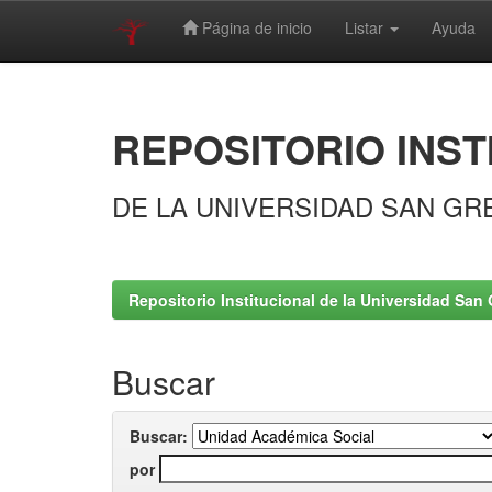
Página de inicio
Listar
Ayuda
Skip
navigation
REPOSITORIO INST
DE LA UNIVERSIDAD SAN GR
Repositorio Institucional de la Universidad San 
Buscar
Buscar:
por