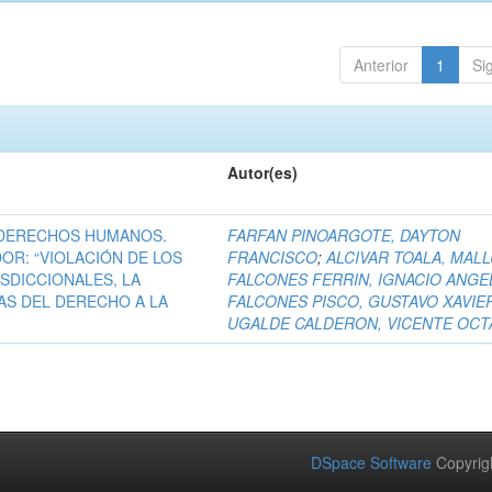
Anterior
1
Si
Autor(es)
 DERECHOS HUMANOS.
FARFAN PINOARGOTE, DAYTON
OR: “VIOLACIÓN DE LOS
FRANCISCO
;
ALCIVAR TOALA, MAL
SDICCIONALES, LA
FALCONES FERRIN, IGNACIO ANGE
AS DEL DERECHO A LA
FALCONES PISCO, GUSTAVO XAVIE
UGALDE CALDERON, VICENTE OCT
DSpace Software
Copyrig