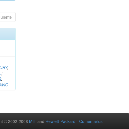
guiente
LURY
;
L
;
R
;
AVIO
ht © 2002-2008
MIT
and
Hewlett-Packard
-
Comentarios