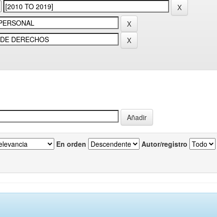
En orden
Autor/registro