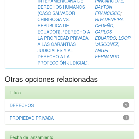
INTERAMERICANA DE
PINOARGOTE,
DERECHOS HUMANOS
DAYTON
(CASO SALVADOR
FRANCISCO
;
CHIRIBOGA VS.
RIVADENEIRA
REPÚBLICA DE
CEDEÑO,
ECUADOR), “DERECHO A
CARLOS
LA PROPIEDAD PRIVADA,
EDUARDO
;
LOOR
A LAS GARANTÍAS
VASCONEZ,
JUDICIALES Y AL
ANGEL
DERECHO A LA
FERNANDO
PROTECCIÓN JUDICIAL”.
Otras opciones relacionadas
Título
DERECHOS
1
PROPIEDAD PRIVADA
1
Fecha de lanzamiento