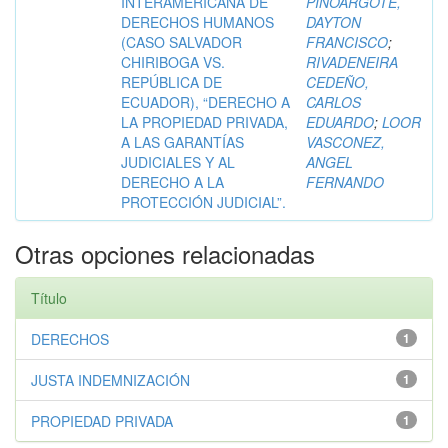
INTERAMERICANA DE
PINOARGOTE,
DERECHOS HUMANOS
DAYTON
(CASO SALVADOR
FRANCISCO
;
CHIRIBOGA VS.
RIVADENEIRA
REPÚBLICA DE
CEDEÑO,
ECUADOR), “DERECHO A
CARLOS
LA PROPIEDAD PRIVADA,
EDUARDO
;
LOOR
A LAS GARANTÍAS
VASCONEZ,
JUDICIALES Y AL
ANGEL
DERECHO A LA
FERNANDO
PROTECCIÓN JUDICIAL”.
Otras opciones relacionadas
Título
DERECHOS
1
JUSTA INDEMNIZACIÓN
1
PROPIEDAD PRIVADA
1