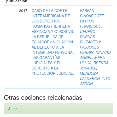
publicación
2017
CASO DE LA CORTE
FARFAN
INTERAMERICANA DE
PINOARGOTE,
LOS DERECHOS
DAYTON
HUMANOS (HERRERA
FRANCISCO
;
ESPINOZA Y OTROS VS.
CEDEÑO
LA REPÚBLICA DEL
DUEÑAS,
ECUADOR): VIOLACIÓN
ELIZABETH
;
AL DERECHO A LA
FALCONES
INTEGRIDAD PERSONAL,
FERRIN, IGNACIO
LAS GARANTÍAS
ANGEL
;
MERA
JUDICIALES Y EL
ULLOA, BRENDA
DERECHO A LA
JOSABEL
;
PROTECCIÓN JUDICIAL.
MENDOZA
CALDERON, TITO
ABDON
Otras opciones relacionadas
Autor