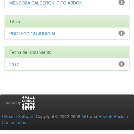
MENDOZA CALDERON, TITO ABDON
1
Título
PROTECCION JUDICIAL
1
Fecha de lanzamiento
2017
1
Theme by
DSpace Software
Copyright © 2002-2008
MIT
and
Hewlett-Packard
-
Comentarios