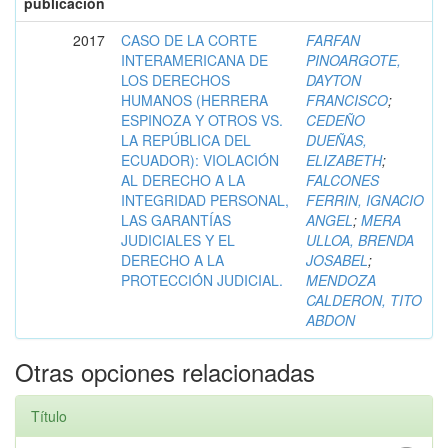
publicación
2017
CASO DE LA CORTE
FARFAN
INTERAMERICANA DE
PINOARGOTE,
LOS DERECHOS
DAYTON
HUMANOS (HERRERA
FRANCISCO
;
ESPINOZA Y OTROS VS.
CEDEÑO
LA REPÚBLICA DEL
DUEÑAS,
ECUADOR): VIOLACIÓN
ELIZABETH
;
AL DERECHO A LA
FALCONES
INTEGRIDAD PERSONAL,
FERRIN, IGNACIO
LAS GARANTÍAS
ANGEL
;
MERA
JUDICIALES Y EL
ULLOA, BRENDA
DERECHO A LA
JOSABEL
;
PROTECCIÓN JUDICIAL.
MENDOZA
CALDERON, TITO
ABDON
Otras opciones relacionadas
Título