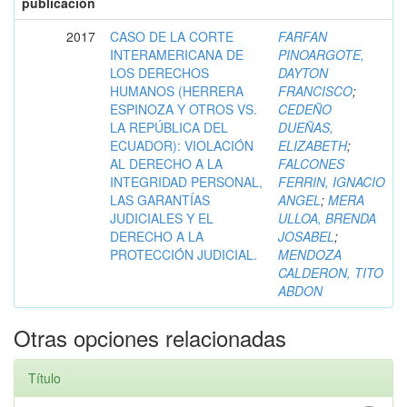
publicación
2017
CASO DE LA CORTE
FARFAN
INTERAMERICANA DE
PINOARGOTE,
LOS DERECHOS
DAYTON
HUMANOS (HERRERA
FRANCISCO
;
ESPINOZA Y OTROS VS.
CEDEÑO
LA REPÚBLICA DEL
DUEÑAS,
ECUADOR): VIOLACIÓN
ELIZABETH
;
AL DERECHO A LA
FALCONES
INTEGRIDAD PERSONAL,
FERRIN, IGNACIO
LAS GARANTÍAS
ANGEL
;
MERA
JUDICIALES Y EL
ULLOA, BRENDA
DERECHO A LA
JOSABEL
;
PROTECCIÓN JUDICIAL.
MENDOZA
CALDERON, TITO
ABDON
Otras opciones relacionadas
Título