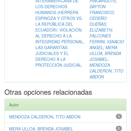
INTERAMERICANA DE
PINOARGOTE,
LOS DERECHOS
DAYTON
HUMANOS (HERRERA
FRANCISCO
;
ESPINOZA Y OTROS VS.
CEDEÑO
LA REPÚBLICA DEL
DUEÑAS,
ECUADOR): VIOLACIÓN
ELIZABETH
;
AL DERECHO A LA
FALCONES
INTEGRIDAD PERSONAL,
FERRIN, IGNACIO
LAS GARANTÍAS
ANGEL
;
MERA
JUDICIALES Y EL
ULLOA, BRENDA
DERECHO A LA
JOSABEL
;
PROTECCIÓN JUDICIAL.
MENDOZA
CALDERON, TITO
ABDON
Otras opciones relacionadas
Autor
MENDOZA CALDERON, TITO ABDON
1
MERA ULLOA, BRENDA JOSABEL
1