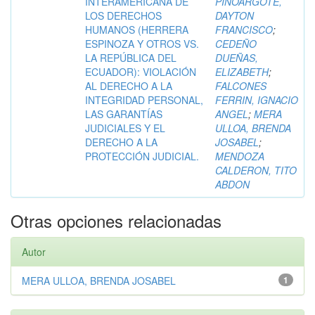
INTERAMERICANA DE
PINOARGOTE,
LOS DERECHOS
DAYTON
HUMANOS (HERRERA
FRANCISCO
;
ESPINOZA Y OTROS VS.
CEDEÑO
LA REPÚBLICA DEL
DUEÑAS,
ECUADOR): VIOLACIÓN
ELIZABETH
;
AL DERECHO A LA
FALCONES
INTEGRIDAD PERSONAL,
FERRIN, IGNACIO
LAS GARANTÍAS
ANGEL
;
MERA
JUDICIALES Y EL
ULLOA, BRENDA
DERECHO A LA
JOSABEL
;
PROTECCIÓN JUDICIAL.
MENDOZA
CALDERON, TITO
ABDON
Otras opciones relacionadas
Autor
MERA ULLOA, BRENDA JOSABEL
1