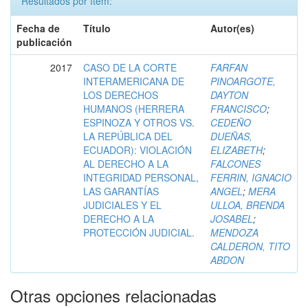
Resultados por ítem:
Fecha de
Título
Autor(es)
publicación
2017
CASO DE LA CORTE
FARFAN
INTERAMERICANA DE
PINOARGOTE,
LOS DERECHOS
DAYTON
HUMANOS (HERRERA
FRANCISCO
;
ESPINOZA Y OTROS VS.
CEDEÑO
LA REPÚBLICA DEL
DUEÑAS,
ECUADOR): VIOLACIÓN
ELIZABETH
;
AL DERECHO A LA
FALCONES
INTEGRIDAD PERSONAL,
FERRIN, IGNACIO
LAS GARANTÍAS
ANGEL
;
MERA
JUDICIALES Y EL
ULLOA, BRENDA
DERECHO A LA
JOSABEL
;
PROTECCIÓN JUDICIAL.
MENDOZA
CALDERON, TITO
ABDON
Otras opciones relacionadas