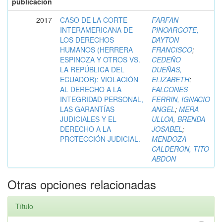
publicación
2017
CASO DE LA CORTE
FARFAN
INTERAMERICANA DE
PINOARGOTE,
LOS DERECHOS
DAYTON
HUMANOS (HERRERA
FRANCISCO
;
ESPINOZA Y OTROS VS.
CEDEÑO
LA REPÚBLICA DEL
DUEÑAS,
ECUADOR): VIOLACIÓN
ELIZABETH
;
AL DERECHO A LA
FALCONES
INTEGRIDAD PERSONAL,
FERRIN, IGNACIO
LAS GARANTÍAS
ANGEL
;
MERA
JUDICIALES Y EL
ULLOA, BRENDA
DERECHO A LA
JOSABEL
;
PROTECCIÓN JUDICIAL.
MENDOZA
CALDERON, TITO
ABDON
Otras opciones relacionadas
Título