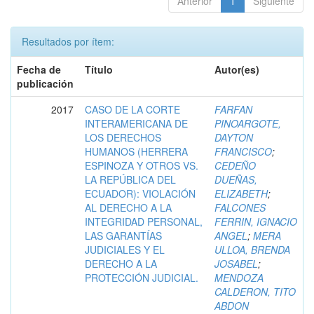
Anterior
1
Siguiente
Resultados por ítem:
Fecha de
Título
Autor(es)
publicación
2017
CASO DE LA CORTE
FARFAN
INTERAMERICANA DE
PINOARGOTE,
LOS DERECHOS
DAYTON
HUMANOS (HERRERA
FRANCISCO
;
ESPINOZA Y OTROS VS.
CEDEÑO
LA REPÚBLICA DEL
DUEÑAS,
ECUADOR): VIOLACIÓN
ELIZABETH
;
AL DERECHO A LA
FALCONES
INTEGRIDAD PERSONAL,
FERRIN, IGNACIO
LAS GARANTÍAS
ANGEL
;
MERA
JUDICIALES Y EL
ULLOA, BRENDA
DERECHO A LA
JOSABEL
;
PROTECCIÓN JUDICIAL.
MENDOZA
CALDERON, TITO
ABDON