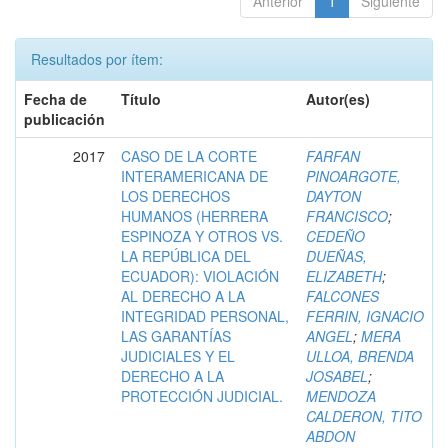
Anterior
1
Siguiente
Resultados por ítem:
Fecha de
Título
Autor(es)
publicación
2017
CASO DE LA CORTE
FARFAN
INTERAMERICANA DE
PINOARGOTE,
LOS DERECHOS
DAYTON
HUMANOS (HERRERA
FRANCISCO
;
ESPINOZA Y OTROS VS.
CEDEÑO
LA REPÚBLICA DEL
DUEÑAS,
ECUADOR): VIOLACIÓN
ELIZABETH
;
AL DERECHO A LA
FALCONES
INTEGRIDAD PERSONAL,
FERRIN, IGNACIO
LAS GARANTÍAS
ANGEL
;
MERA
JUDICIALES Y EL
ULLOA, BRENDA
DERECHO A LA
JOSABEL
;
PROTECCIÓN JUDICIAL.
MENDOZA
CALDERON, TITO
ABDON