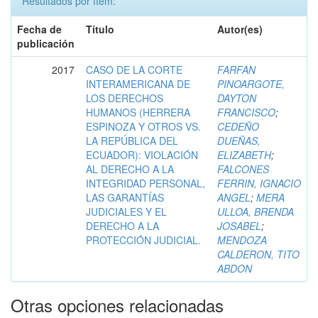
Resultados por ítem:
Fecha de
Título
Autor(es)
publicación
2017
CASO DE LA CORTE
FARFAN
INTERAMERICANA DE
PINOARGOTE,
LOS DERECHOS
DAYTON
HUMANOS (HERRERA
FRANCISCO
;
ESPINOZA Y OTROS VS.
CEDEÑO
LA REPÚBLICA DEL
DUEÑAS,
ECUADOR): VIOLACIÓN
ELIZABETH
;
AL DERECHO A LA
FALCONES
INTEGRIDAD PERSONAL,
FERRIN, IGNACIO
LAS GARANTÍAS
ANGEL
;
MERA
JUDICIALES Y EL
ULLOA, BRENDA
DERECHO A LA
JOSABEL
;
PROTECCIÓN JUDICIAL.
MENDOZA
CALDERON, TITO
ABDON
Otras opciones relacionadas