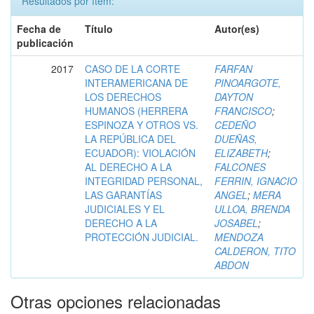
Resultados por ítem:
Fecha de
Título
Autor(es)
publicación
2017
CASO DE LA CORTE
FARFAN
INTERAMERICANA DE
PINOARGOTE,
LOS DERECHOS
DAYTON
HUMANOS (HERRERA
FRANCISCO
;
ESPINOZA Y OTROS VS.
CEDEÑO
LA REPÚBLICA DEL
DUEÑAS,
ECUADOR): VIOLACIÓN
ELIZABETH
;
AL DERECHO A LA
FALCONES
INTEGRIDAD PERSONAL,
FERRIN, IGNACIO
LAS GARANTÍAS
ANGEL
;
MERA
JUDICIALES Y EL
ULLOA, BRENDA
DERECHO A LA
JOSABEL
;
PROTECCIÓN JUDICIAL.
MENDOZA
CALDERON, TITO
ABDON
Otras opciones relacionadas