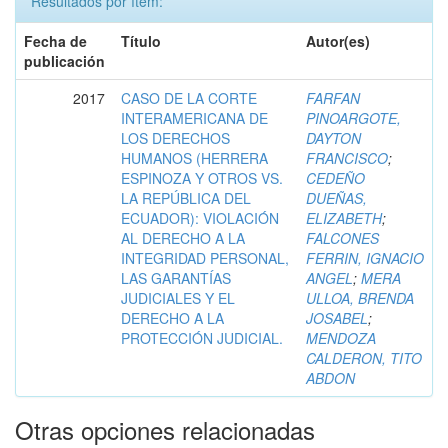
Resultados por ítem:
Fecha de
Título
Autor(es)
publicación
2017
CASO DE LA CORTE
FARFAN
INTERAMERICANA DE
PINOARGOTE,
LOS DERECHOS
DAYTON
HUMANOS (HERRERA
FRANCISCO
;
ESPINOZA Y OTROS VS.
CEDEÑO
LA REPÚBLICA DEL
DUEÑAS,
ECUADOR): VIOLACIÓN
ELIZABETH
;
AL DERECHO A LA
FALCONES
INTEGRIDAD PERSONAL,
FERRIN, IGNACIO
LAS GARANTÍAS
ANGEL
;
MERA
JUDICIALES Y EL
ULLOA, BRENDA
DERECHO A LA
JOSABEL
;
PROTECCIÓN JUDICIAL.
MENDOZA
CALDERON, TITO
ABDON
Otras opciones relacionadas