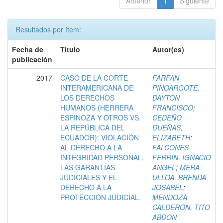
Anterior
1
Siguiente
Resultados por ítem:
Fecha de
Título
Autor(es)
publicación
2017
CASO DE LA CORTE
FARFAN
INTERAMERICANA DE
PINOARGOTE,
LOS DERECHOS
DAYTON
HUMANOS (HERRERA
FRANCISCO
;
ESPINOZA Y OTROS VS.
CEDEÑO
LA REPÚBLICA DEL
DUEÑAS,
ECUADOR): VIOLACIÓN
ELIZABETH
;
AL DERECHO A LA
FALCONES
INTEGRIDAD PERSONAL,
FERRIN, IGNACIO
LAS GARANTÍAS
ANGEL
;
MERA
JUDICIALES Y EL
ULLOA, BRENDA
DERECHO A LA
JOSABEL
;
PROTECCIÓN JUDICIAL.
MENDOZA
CALDERON, TITO
ABDON