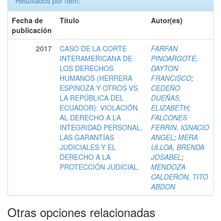
Resultados por ítem:
Fecha de
Título
Autor(es)
publicación
2017
CASO DE LA CORTE
FARFAN
INTERAMERICANA DE
PINOARGOTE,
LOS DERECHOS
DAYTON
HUMANOS (HERRERA
FRANCISCO
;
ESPINOZA Y OTROS VS.
CEDEÑO
LA REPÚBLICA DEL
DUEÑAS,
ECUADOR): VIOLACIÓN
ELIZABETH
;
AL DERECHO A LA
FALCONES
INTEGRIDAD PERSONAL,
FERRIN, IGNACIO
LAS GARANTÍAS
ANGEL
;
MERA
JUDICIALES Y EL
ULLOA, BRENDA
DERECHO A LA
JOSABEL
;
PROTECCIÓN JUDICIAL.
MENDOZA
CALDERON, TITO
ABDON
Otras opciones relacionadas