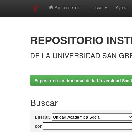
Página de inicio
Listar
Ayuda
Skip
navigation
REPOSITORIO INST
DE LA UNIVERSIDAD SAN GR
Repositorio Institucional de la Universidad San 
Buscar
Buscar:
por