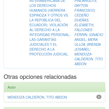
INTERAMERICANA DE
PINOARGOTE,
LOS DERECHOS
DAYTON
HUMANOS (HERRERA
FRANCISCO
;
ESPINOZA Y OTROS VS.
CEDEÑO
LA REPÚBLICA DEL
DUEÑAS,
ECUADOR): VIOLACIÓN
ELIZABETH
;
AL DERECHO A LA
FALCONES
INTEGRIDAD PERSONAL,
FERRIN, IGNACIO
LAS GARANTÍAS
ANGEL
;
MERA
JUDICIALES Y EL
ULLOA, BRENDA
DERECHO A LA
JOSABEL
;
PROTECCIÓN JUDICIAL.
MENDOZA
CALDERON, TITO
ABDON
Otras opciones relacionadas
Autor
MENDOZA CALDERON, TITO ABDON
1