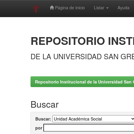
Página de inicio
Listar
Ayuda
Skip
navigation
REPOSITORIO INST
DE LA UNIVERSIDAD SAN GR
Repositorio Institucional de la Universidad San 
Buscar
Buscar:
por