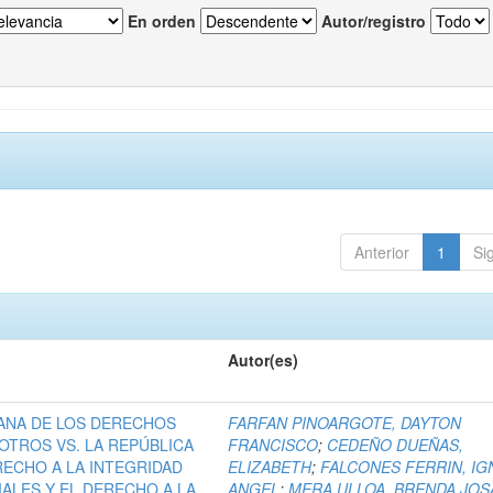
En orden
Autor/registro
Anterior
1
Si
Autor(es)
ANA DE LOS DERECHOS
FARFAN PINOARGOTE, DAYTON
OTROS VS. LA REPÚBLICA
FRANCISCO
;
CEDEÑO DUEÑAS,
RECHO A LA INTEGRIDAD
ELIZABETH
;
FALCONES FERRIN, IG
IALES Y EL DERECHO A LA
ANGEL
;
MERA ULLOA, BRENDA JOS