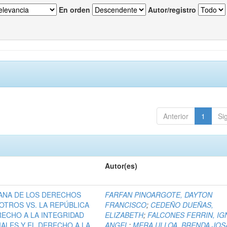
En orden
Autor/registro
Anterior
1
Si
Autor(es)
ANA DE LOS DERECHOS
FARFAN PINOARGOTE, DAYTON
OTROS VS. LA REPÚBLICA
FRANCISCO
;
CEDEÑO DUEÑAS,
RECHO A LA INTEGRIDAD
ELIZABETH
;
FALCONES FERRIN, IG
IALES Y EL DERECHO A LA
ANGEL
;
MERA ULLOA, BRENDA JOS