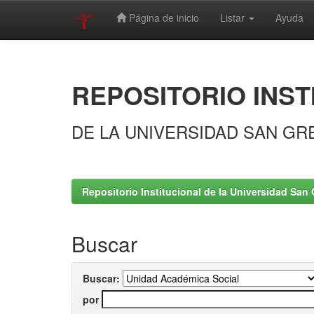
Página de inicio
Listar
Ayuda
Skip
navigation
REPOSITORIO INST
DE LA UNIVERSIDAD SAN GR
Repositorio Institucional de la Universidad San 
Buscar
Buscar:
por