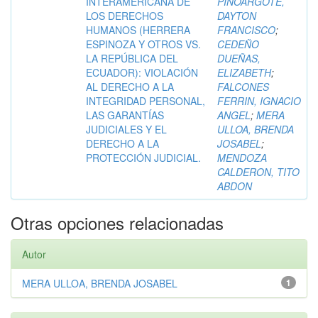
INTERAMERICANA DE
PINOARGOTE,
LOS DERECHOS
DAYTON
HUMANOS (HERRERA
FRANCISCO
;
ESPINOZA Y OTROS VS.
CEDEÑO
LA REPÚBLICA DEL
DUEÑAS,
ECUADOR): VIOLACIÓN
ELIZABETH
;
AL DERECHO A LA
FALCONES
INTEGRIDAD PERSONAL,
FERRIN, IGNACIO
LAS GARANTÍAS
ANGEL
;
MERA
JUDICIALES Y EL
ULLOA, BRENDA
DERECHO A LA
JOSABEL
;
PROTECCIÓN JUDICIAL.
MENDOZA
CALDERON, TITO
ABDON
Otras opciones relacionadas
Autor
MERA ULLOA, BRENDA JOSABEL
1