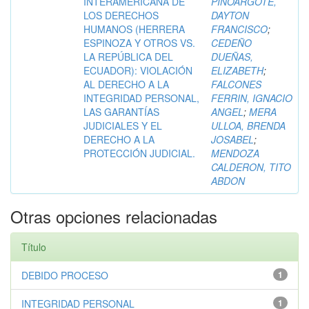
INTERAMERICANA DE
PINOARGOTE,
LOS DERECHOS
DAYTON
HUMANOS (HERRERA
FRANCISCO
;
ESPINOZA Y OTROS VS.
CEDEÑO
LA REPÚBLICA DEL
DUEÑAS,
ECUADOR): VIOLACIÓN
ELIZABETH
;
AL DERECHO A LA
FALCONES
INTEGRIDAD PERSONAL,
FERRIN, IGNACIO
LAS GARANTÍAS
ANGEL
;
MERA
JUDICIALES Y EL
ULLOA, BRENDA
DERECHO A LA
JOSABEL
;
PROTECCIÓN JUDICIAL.
MENDOZA
CALDERON, TITO
ABDON
Otras opciones relacionadas
Título
DEBIDO PROCESO
1
INTEGRIDAD PERSONAL
1