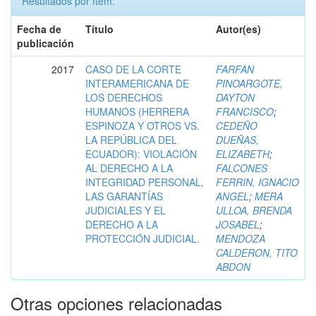
Resultados por ítem:
Fecha de
Título
Autor(es)
publicación
2017
CASO DE LA CORTE
FARFAN
INTERAMERICANA DE
PINOARGOTE,
LOS DERECHOS
DAYTON
HUMANOS (HERRERA
FRANCISCO
;
ESPINOZA Y OTROS VS.
CEDEÑO
LA REPÚBLICA DEL
DUEÑAS,
ECUADOR): VIOLACIÓN
ELIZABETH
;
AL DERECHO A LA
FALCONES
INTEGRIDAD PERSONAL,
FERRIN, IGNACIO
LAS GARANTÍAS
ANGEL
;
MERA
JUDICIALES Y EL
ULLOA, BRENDA
DERECHO A LA
JOSABEL
;
PROTECCIÓN JUDICIAL.
MENDOZA
CALDERON, TITO
ABDON
Otras opciones relacionadas