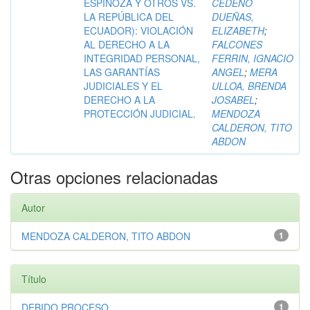
ESPINOZA Y OTROS VS.
CEDEÑO
LA REPÚBLICA DEL
DUEÑAS,
ECUADOR): VIOLACIÓN
ELIZABETH
;
AL DERECHO A LA
FALCONES
INTEGRIDAD PERSONAL,
FERRIN, IGNACIO
LAS GARANTÍAS
ANGEL
;
MERA
JUDICIALES Y EL
ULLOA, BRENDA
DERECHO A LA
JOSABEL
;
PROTECCIÓN JUDICIAL.
MENDOZA
CALDERON, TITO
ABDON
Otras opciones relacionadas
Autor
MENDOZA CALDERON, TITO ABDON
1
Título
DEBIDO PROCESO
1