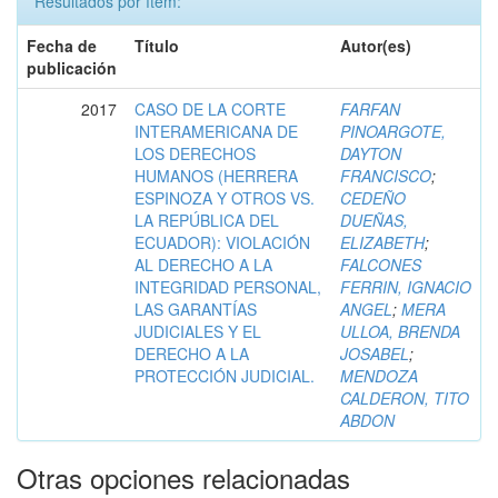
Resultados por ítem:
Fecha de
Título
Autor(es)
publicación
2017
CASO DE LA CORTE
FARFAN
INTERAMERICANA DE
PINOARGOTE,
LOS DERECHOS
DAYTON
HUMANOS (HERRERA
FRANCISCO
;
ESPINOZA Y OTROS VS.
CEDEÑO
LA REPÚBLICA DEL
DUEÑAS,
ECUADOR): VIOLACIÓN
ELIZABETH
;
AL DERECHO A LA
FALCONES
INTEGRIDAD PERSONAL,
FERRIN, IGNACIO
LAS GARANTÍAS
ANGEL
;
MERA
JUDICIALES Y EL
ULLOA, BRENDA
DERECHO A LA
JOSABEL
;
PROTECCIÓN JUDICIAL.
MENDOZA
CALDERON, TITO
ABDON
Otras opciones relacionadas