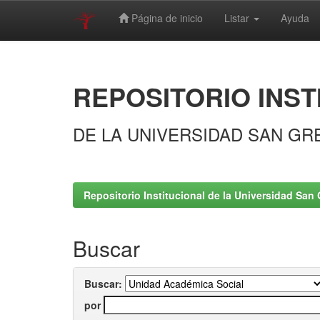
Página de inicio
Listar
Ayuda
Skip
navigation
REPOSITORIO INST
DE LA UNIVERSIDAD SAN GR
Repositorio Institucional de la Universidad San 
Buscar
Buscar:
por