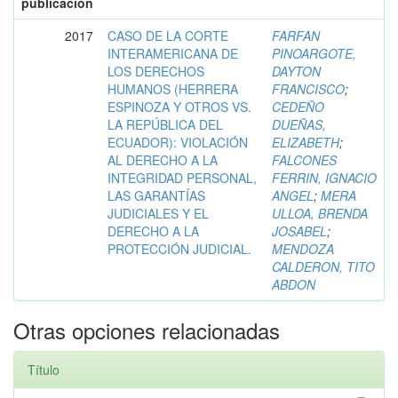
publicación
2017
CASO DE LA CORTE
FARFAN
INTERAMERICANA DE
PINOARGOTE,
LOS DERECHOS
DAYTON
HUMANOS (HERRERA
FRANCISCO
;
ESPINOZA Y OTROS VS.
CEDEÑO
LA REPÚBLICA DEL
DUEÑAS,
ECUADOR): VIOLACIÓN
ELIZABETH
;
AL DERECHO A LA
FALCONES
INTEGRIDAD PERSONAL,
FERRIN, IGNACIO
LAS GARANTÍAS
ANGEL
;
MERA
JUDICIALES Y EL
ULLOA, BRENDA
DERECHO A LA
JOSABEL
;
PROTECCIÓN JUDICIAL.
MENDOZA
CALDERON, TITO
ABDON
Otras opciones relacionadas
Título