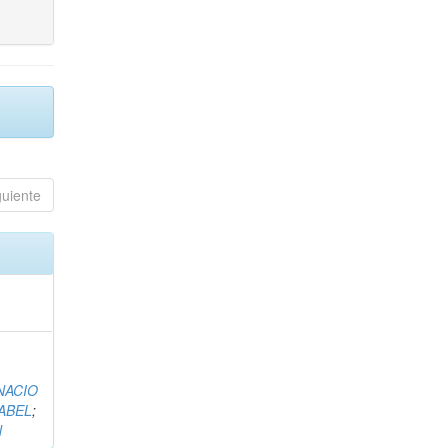
guiente
NACIO
ABEL
;
N