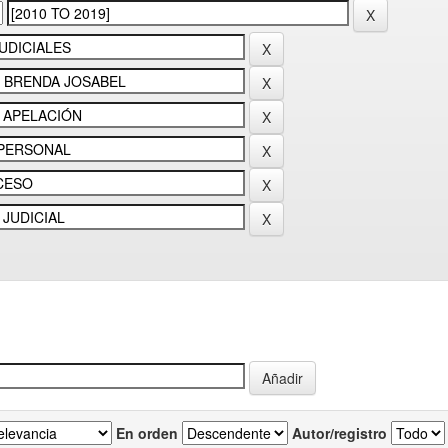
En orden
Autor/registro