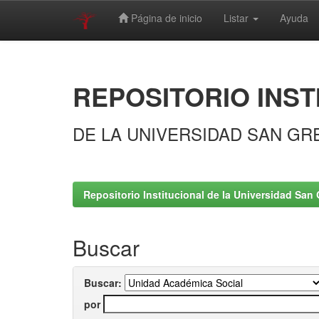
Página de inicio
Listar
Ayuda
Skip
navigation
REPOSITORIO INST
DE LA UNIVERSIDAD SAN GR
Repositorio Institucional de la Universidad San 
Buscar
Buscar:
por