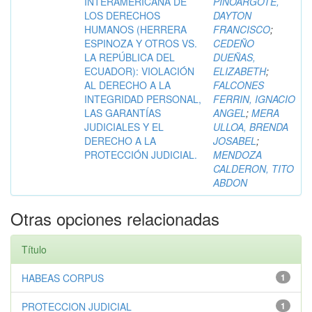
INTERAMERICANA DE
PINOARGOTE,
LOS DERECHOS
DAYTON
HUMANOS (HERRERA
FRANCISCO
;
ESPINOZA Y OTROS VS.
CEDEÑO
LA REPÚBLICA DEL
DUEÑAS,
ECUADOR): VIOLACIÓN
ELIZABETH
;
AL DERECHO A LA
FALCONES
INTEGRIDAD PERSONAL,
FERRIN, IGNACIO
LAS GARANTÍAS
ANGEL
;
MERA
JUDICIALES Y EL
ULLOA, BRENDA
DERECHO A LA
JOSABEL
;
PROTECCIÓN JUDICIAL.
MENDOZA
CALDERON, TITO
ABDON
Otras opciones relacionadas
Título
HABEAS CORPUS
1
PROTECCION JUDICIAL
1