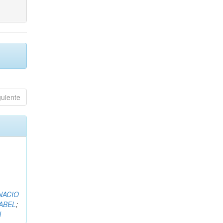
guiente
NACIO
ABEL
;
N