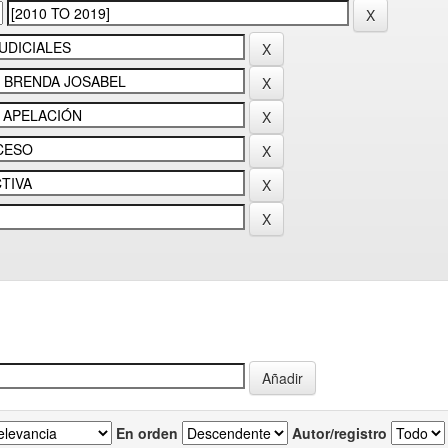
En orden
Autor/registro