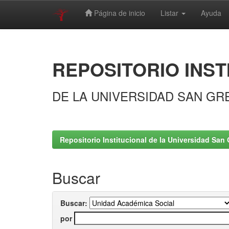
Página de inicio
Listar
Ayuda
Skip
navigation
REPOSITORIO INST
DE LA UNIVERSIDAD SAN GR
Repositorio Institucional de la Universidad San 
Buscar
Buscar:
por