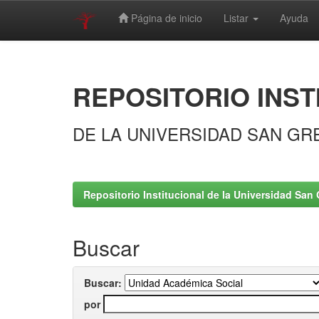
Página de inicio
Listar
Ayuda
Skip
navigation
REPOSITORIO INST
DE LA UNIVERSIDAD SAN GR
Repositorio Institucional de la Universidad San 
Buscar
Buscar:
por