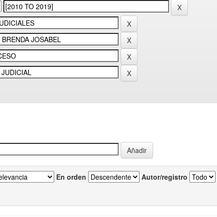
En orden
Autor/registro