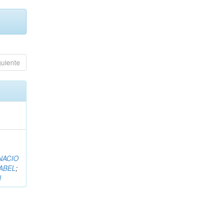
guiente
NACIO
ABEL
;
N