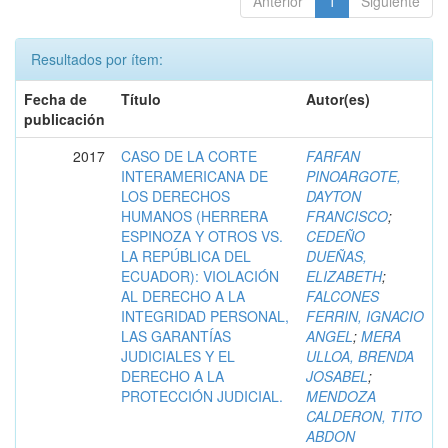
Anterior
1
Siguiente
Resultados por ítem:
Fecha de
Título
Autor(es)
publicación
2017
CASO DE LA CORTE
FARFAN
INTERAMERICANA DE
PINOARGOTE,
LOS DERECHOS
DAYTON
HUMANOS (HERRERA
FRANCISCO
;
ESPINOZA Y OTROS VS.
CEDEÑO
LA REPÚBLICA DEL
DUEÑAS,
ECUADOR): VIOLACIÓN
ELIZABETH
;
AL DERECHO A LA
FALCONES
INTEGRIDAD PERSONAL,
FERRIN, IGNACIO
LAS GARANTÍAS
ANGEL
;
MERA
JUDICIALES Y EL
ULLOA, BRENDA
DERECHO A LA
JOSABEL
;
PROTECCIÓN JUDICIAL.
MENDOZA
CALDERON, TITO
ABDON