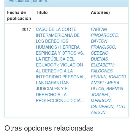
Resultados por ítem:
Fecha de
Título
Autor(es)
publicación
2017
CASO DE LA CORTE
FARFAN
INTERAMERICANA DE
PINOARGOTE,
LOS DERECHOS
DAYTON
HUMANOS (HERRERA
FRANCISCO
;
ESPINOZA Y OTROS VS.
CEDEÑO
LA REPÚBLICA DEL
DUEÑAS,
ECUADOR): VIOLACIÓN
ELIZABETH
;
AL DERECHO A LA
FALCONES
INTEGRIDAD PERSONAL,
FERRIN, IGNACIO
LAS GARANTÍAS
ANGEL
;
MERA
JUDICIALES Y EL
ULLOA, BRENDA
DERECHO A LA
JOSABEL
;
PROTECCIÓN JUDICIAL.
MENDOZA
CALDERON, TITO
ABDON
Otras opciones relacionadas