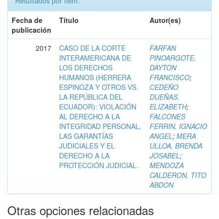
Resultados por ítem:
Fecha de
Título
Autor(es)
publicación
2017
CASO DE LA CORTE
FARFAN
INTERAMERICANA DE
PINOARGOTE,
LOS DERECHOS
DAYTON
HUMANOS (HERRERA
FRANCISCO
;
ESPINOZA Y OTROS VS.
CEDEÑO
LA REPÚBLICA DEL
DUEÑAS,
ECUADOR): VIOLACIÓN
ELIZABETH
;
AL DERECHO A LA
FALCONES
INTEGRIDAD PERSONAL,
FERRIN, IGNACIO
LAS GARANTÍAS
ANGEL
;
MERA
JUDICIALES Y EL
ULLOA, BRENDA
DERECHO A LA
JOSABEL
;
PROTECCIÓN JUDICIAL.
MENDOZA
CALDERON, TITO
ABDON
Otras opciones relacionadas