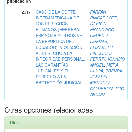
publicación
2017
CASO DE LA CORTE
FARFAN
INTERAMERICANA DE
PINOARGOTE,
LOS DERECHOS
DAYTON
HUMANOS (HERRERA
FRANCISCO
;
ESPINOZA Y OTROS VS.
CEDEÑO
LA REPÚBLICA DEL
DUEÑAS,
ECUADOR): VIOLACIÓN
ELIZABETH
;
AL DERECHO A LA
FALCONES
INTEGRIDAD PERSONAL,
FERRIN, IGNACIO
LAS GARANTÍAS
ANGEL
;
MERA
JUDICIALES Y EL
ULLOA, BRENDA
DERECHO A LA
JOSABEL
;
PROTECCIÓN JUDICIAL.
MENDOZA
CALDERON, TITO
ABDON
Otras opciones relacionadas
Título