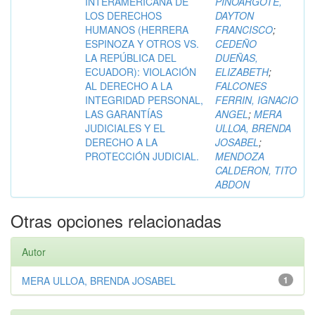
INTERAMERICANA DE
PINOARGOTE,
LOS DERECHOS
DAYTON
HUMANOS (HERRERA
FRANCISCO
;
ESPINOZA Y OTROS VS.
CEDEÑO
LA REPÚBLICA DEL
DUEÑAS,
ECUADOR): VIOLACIÓN
ELIZABETH
;
AL DERECHO A LA
FALCONES
INTEGRIDAD PERSONAL,
FERRIN, IGNACIO
LAS GARANTÍAS
ANGEL
;
MERA
JUDICIALES Y EL
ULLOA, BRENDA
DERECHO A LA
JOSABEL
;
PROTECCIÓN JUDICIAL.
MENDOZA
CALDERON, TITO
ABDON
Otras opciones relacionadas
Autor
MERA ULLOA, BRENDA JOSABEL
1