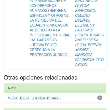
INTERAMERICANA DE
PINOARGOTE,
LOS DERECHOS
DAYTON
HUMANOS (HERRERA
FRANCISCO
;
ESPINOZA Y OTROS VS.
CEDEÑO
LA REPÚBLICA DEL
DUEÑAS,
ECUADOR): VIOLACIÓN
ELIZABETH
;
AL DERECHO A LA
FALCONES
INTEGRIDAD PERSONAL,
FERRIN, IGNACIO
LAS GARANTÍAS
ANGEL
;
MERA
JUDICIALES Y EL
ULLOA, BRENDA
DERECHO A LA
JOSABEL
;
PROTECCIÓN JUDICIAL.
MENDOZA
CALDERON, TITO
ABDON
Otras opciones relacionadas
Autor
MERA ULLOA, BRENDA JOSABEL
1