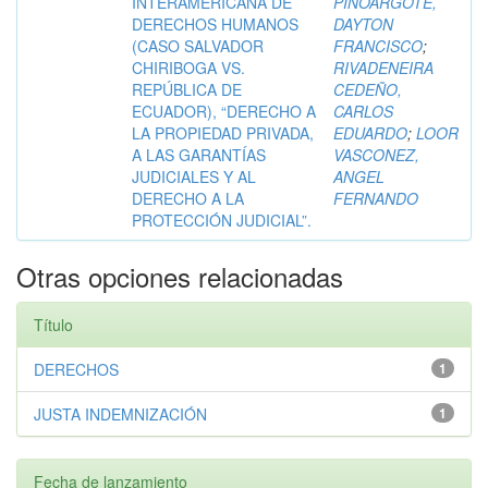
INTERAMERICANA DE
PINOARGOTE,
DERECHOS HUMANOS
DAYTON
(CASO SALVADOR
FRANCISCO
;
CHIRIBOGA VS.
RIVADENEIRA
REPÚBLICA DE
CEDEÑO,
ECUADOR), “DERECHO A
CARLOS
LA PROPIEDAD PRIVADA,
EDUARDO
;
LOOR
A LAS GARANTÍAS
VASCONEZ,
JUDICIALES Y AL
ANGEL
DERECHO A LA
FERNANDO
PROTECCIÓN JUDICIAL”.
Otras opciones relacionadas
Título
DERECHOS
1
JUSTA INDEMNIZACIÓN
1
Fecha de lanzamiento