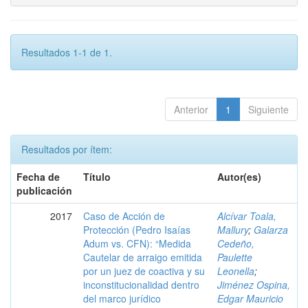
Resultados 1-1 de 1.
Anterior
1
Siguiente
Resultados por ítem:
Fecha de
Título
Autor(es)
publicación
2017
Caso de Acción de
Alcívar Toala,
Protección (Pedro Isaías
Mallury
;
Galarza
Adum vs. CFN): “Medida
Cedeño,
Cautelar de arraigo emitida
Paulette
por un juez de coactiva y su
Leonella
;
inconstitucionalidad dentro
Jiménez Ospina,
del marco jurídico
Edgar Mauricio