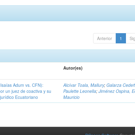
Anterior
1
Si
Autor(es)
 Isaías Adum vs. CFN):
Alcívar Toala, Mallury
;
Galarza Cedeñ
or un juez de coactiva y su
Paulette Leonella
;
Jiménez Ospina, E
 jurídico Ecuatoriano
Mauricio