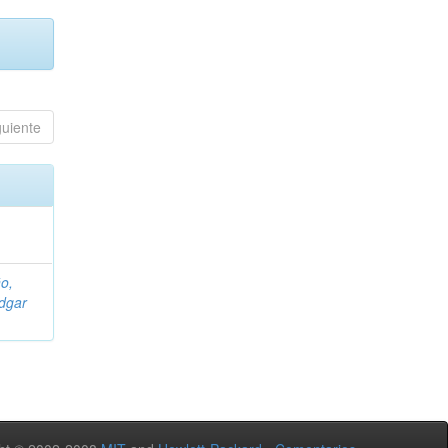
guiente
o,
dgar