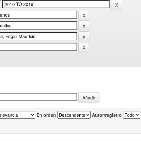
En orden
Autor/registro