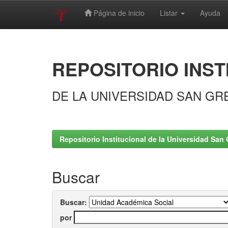
Página de inicio
Listar
Ayuda
Skip
navigation
REPOSITORIO INST
DE LA UNIVERSIDAD SAN GR
Repositorio Institucional de la Universidad San 
Buscar
Buscar:
por