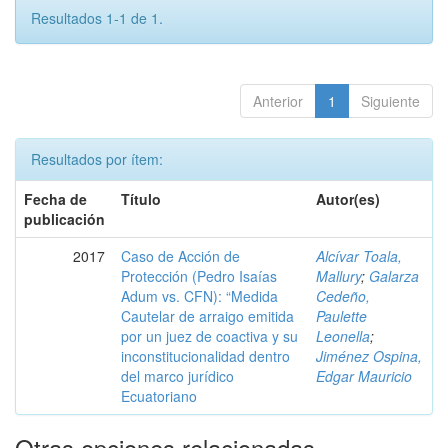
Resultados 1-1 de 1.
Anterior
1
Siguiente
Resultados por ítem:
Fecha de
Título
Autor(es)
publicación
2017
Caso de Acción de
Alcívar Toala,
Protección (Pedro Isaías
Mallury
;
Galarza
Adum vs. CFN): “Medida
Cedeño,
Cautelar de arraigo emitida
Paulette
por un juez de coactiva y su
Leonella
;
inconstitucionalidad dentro
Jiménez Ospina,
del marco jurídico
Edgar Mauricio
Ecuatoriano
Otras opciones relacionadas