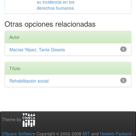
su incidencia en los
derechos humanos
Otras opciones relacionadas
Autor
Macías Yépez, Tania Gissela
1
Título
Rehabilitación social
1
Theme by
DSpace Software
Copyright © 2002-2008
MIT
and
Hewlett-Packard
-