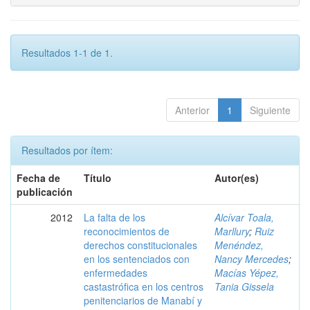
Resultados 1-1 de 1.
Anterior
1
Siguiente
Resultados por ítem:
Fecha de
Título
Autor(es)
publicación
2012
La falta de los
Alcívar Toala,
reconocimientos de
Marllury
;
Ruiz
derechos constitucionales
Menéndez,
en los sentenciados con
Nancy Mercedes
;
enfermedades
Macías Yépez,
castastrófica en los centros
Tania Gissela
penitenciarios de Manabí y