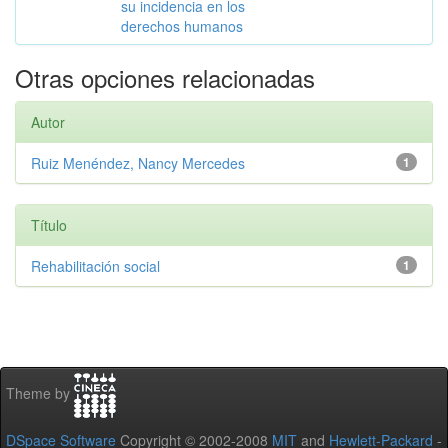
su incidencia en los
derechos humanos
Otras opciones relacionadas
Autor
Ruiz Menéndez, Nancy Mercedes
1
Título
Rehabilitación social
1
Theme by
DSpace Software
Copyright © 2002-2008
MIT
and
Hewlett-Packard
-