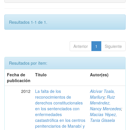
Resultados 1-1 de 1.
Anterior
1
Siguiente
Resultados por ítem:
Fecha de
Título
Autor(es)
publicación
2012
La falta de los
Alcívar Toala,
reconocimientos de
Marllury
;
Ruiz
derechos constitucionales
Menéndez,
en los sentenciados con
Nancy Mercedes
;
enfermedades
Macías Yépez,
castastrófica en los centros
Tania Gissela
penitenciarios de Manabí y