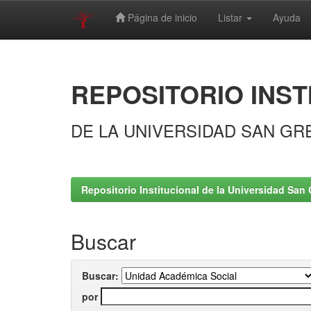
Página de inicio
Listar
Ayuda
Skip
navigation
REPOSITORIO INST
DE LA UNIVERSIDAD SAN GR
Repositorio Institucional de la Universidad San 
Buscar
Buscar:
por