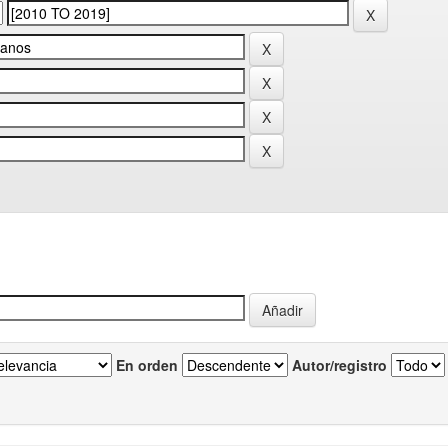
En orden
Autor/registro