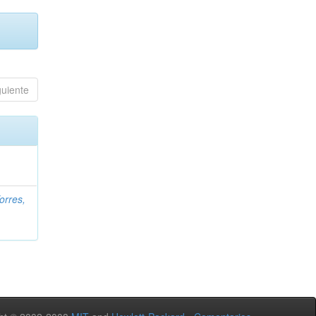
guiente
orres,