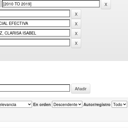
En orden
Autor/registro