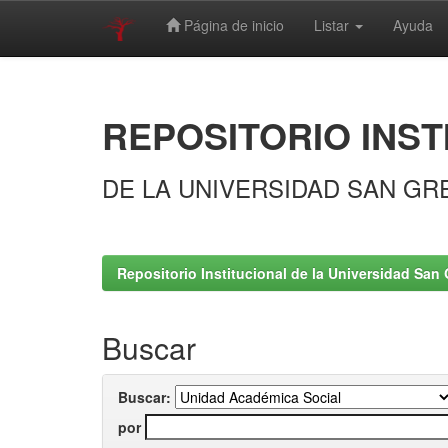
Página de inicio
Listar
Ayuda
Skip
navigation
REPOSITORIO INST
DE LA UNIVERSIDAD SAN GR
Repositorio Institucional de la Universidad San 
Buscar
Buscar:
por