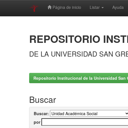
Página de inicio
Listar
Ayuda
Skip
navigation
REPOSITORIO INST
DE LA UNIVERSIDAD SAN GR
Repositorio Institucional de la Universidad San 
Buscar
Buscar:
por