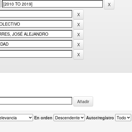
En orden
Autor/registro