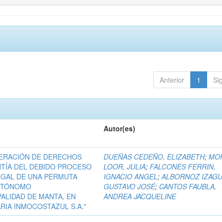
Anterior
1
Si
Autor(es)
LNERACIÓN DE DERECHOS
DUEÑAS CEDEÑO, ELIZABETH
;
MO
NTÍA DEL DEBIDO PROCESO
LOOR, JULIA
;
FALCONES FERRIN,
LEGAL DE UNA PERMUTA
IGNACIO ANGEL
;
ALBORNOZ IZAGU
AUTÓNOMO
GUSTAVO JOSÉ
;
CANTOS FAUBLA,
ALIDAD DE MANTA, EN
ANDREA JACQUELINE
RIA INMOCOSTAZUL S.A."