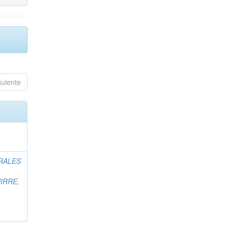
guiente
RALES
IRRE,