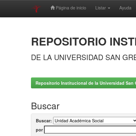
Página de inicio
Listar
Ayuda
Skip
navigation
REPOSITORIO INST
DE LA UNIVERSIDAD SAN GR
Repositorio Institucional de la Universidad San 
Buscar
Buscar:
por