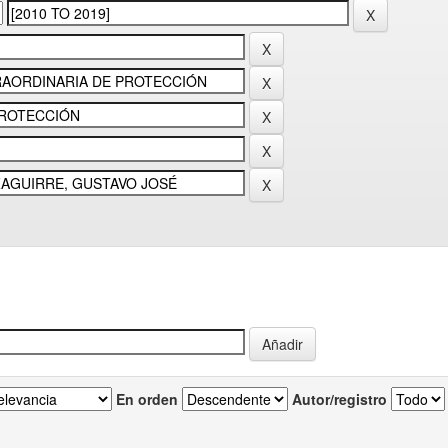
En orden
Autor/registro