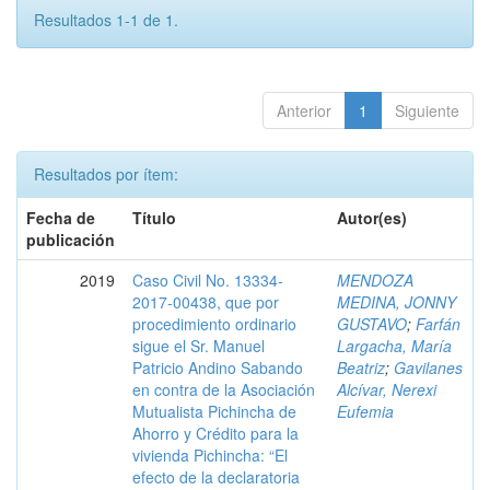
Resultados 1-1 de 1.
Anterior
1
Siguiente
Resultados por ítem:
Fecha de
Título
Autor(es)
publicación
2019
Caso Civil No. 13334-
MENDOZA
2017-00438, que por
MEDINA, JONNY
procedimiento ordinario
GUSTAVO
;
Farfán
sigue el Sr. Manuel
Largacha, María
Patricio Andino Sabando
Beatriz
;
Gavilanes
en contra de la Asociación
Alcívar, Nerexi
Mutualista Pichincha de
Eufemia
Ahorro y Crédito para la
vivienda Pichincha: “El
efecto de la declaratoria