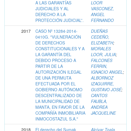
A LAS GARANTÍAS
LOOR
JUDICIALES Y AL
VASCONEZ,
DERECHO A LA
ANGEL
PROTECCIÓN JUDICIAL”.
FERNANDO
2017
CASO Nº 13284-2014-
DUEÑAS
0410G. "VULNERACIÓN
CEDEÑO,
DE DERECHOS
ELIZABETH
;
CONSTITUCIONALES Y A
MORALES
LA GARANTÍA DEL
LOOR, JULIA
;
DEBIDO PROCESO A
FALCONES
PARTIR DE LA
FERRIN,
AUTORIZACIÓN ILEGAL
IGNACIO ANGEL
;
DE UNA PERMUTA
ALBORNOZ
EFECTUADA POR EL
IZAGUIRRE,
GOBIERNO AUTÓNOMO
GUSTAVO JOSÉ
;
DESCENTRALIZADO DE
CANTOS
LA MUNICIPALIDAD DE
FAUBLA,
MANTA, EN FAVOR DE LA
ANDREA
COMPAÑÍA INMOBILIARIA
JACQUELINE
INMOCOSTAZUL S.A."
2018
El derecho del Sumak
Alcívar Toala,