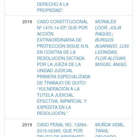
DERECHO A LA
PROPIEDAD”.
2019
CASO CONSTITUCIONAL
MORALES
Nº 1470-14-EP, QUE POR
LOOR, JULIA
ACCIÓN
RAQUEL
;
EXTRAORDINARIA DE
BURGOS
PROTECCIÓN SIGUE N.N.
ALVARADO, LUIS
EN CONTRA DE LA
LEONIDAS
;
RESOLUCIÓN DICTADA
FLOR ALCÍVAR,
POR LA JUEZA DE LA
MIGUEL ÁNGEL
UNIDAD JUDICIAL
PRIMERA ESPECIALIZADA
DE TRABAJO DE QUITO:
“VULNERACIÓN A LA
TUTELA JUDICIAL
EFECTIVA, IMPARCIAL Y
EXPEDITA EN LA
RESOLUCIÓN.”
2019
CASO PENAL NO. 13284-
MUÑOA VIDAL,
2015-02385, QUE POR
TANIA
;
DELITO DE ASESINATO
DELGADO