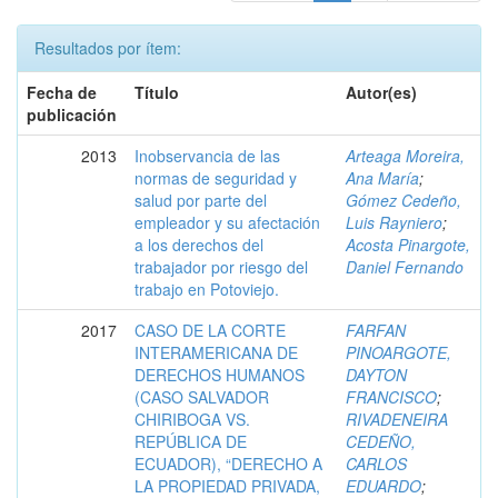
Resultados por ítem:
Fecha de
Título
Autor(es)
publicación
2013
Inobservancia de las
Arteaga Moreira,
normas de seguridad y
Ana María
;
salud por parte del
Gómez Cedeño,
empleador y su afectación
Luis Rayniero
;
a los derechos del
Acosta Pinargote,
trabajador por riesgo del
Daniel Fernando
trabajo en Potoviejo.
2017
CASO DE LA CORTE
FARFAN
INTERAMERICANA DE
PINOARGOTE,
DERECHOS HUMANOS
DAYTON
(CASO SALVADOR
FRANCISCO
;
CHIRIBOGA VS.
RIVADENEIRA
REPÚBLICA DE
CEDEÑO,
ECUADOR), “DERECHO A
CARLOS
LA PROPIEDAD PRIVADA,
EDUARDO
;